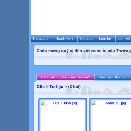
Trang chủ
Thành viên
Trợ giúp
Liên hệ
Liên kết
Chào mừng quý vị đến với website của Trườn
Danh sách tư liệu của "Tư liệu"
Danh sách thư mục c
Gốc
>
Tư liệu
> (3 bài)