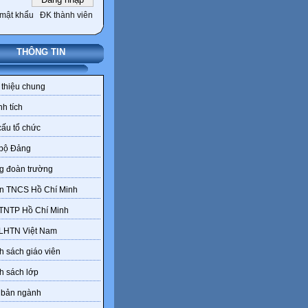
mật khẩu
ĐK thành viên
THÔNG TIN
 thiệu chung
h tích
ấu tổ chức
 bộ Đảng
g đoàn trường
n TNCS Hồ Chí Minh
 TNTP Hồ Chí Minh
 LHTN Việt Nam
 sách giáo viên
h sách lớp
 bản ngành