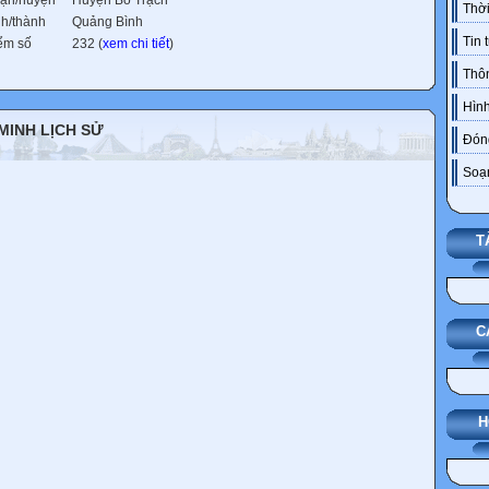
ận/huyện
Huyện Bố Trạch
Thời
nh/thành
Quảng Bình
Tin 
ểm số
232 (
xem chi tiết
)
Thô
Hình
 MINH LỊCH SỬ
Đóng
Soạn
T
C
H