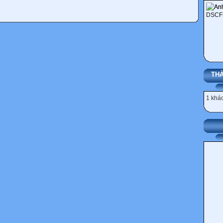
THÀ
1 khác