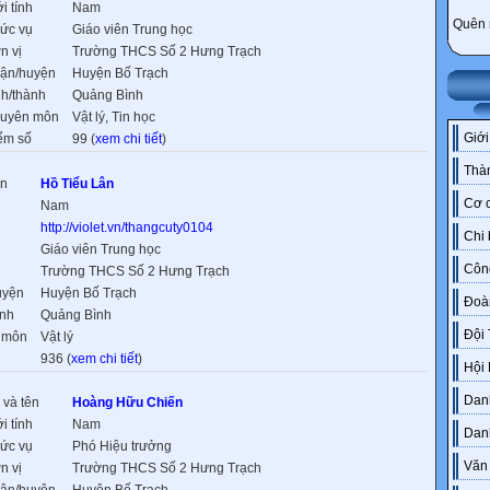
i tính
Nam
Quên 
ức vụ
Giáo viên Trung học
n vị
Trường THCS Số 2 Hưng Trạch
ận/huyện
Huyện Bố Trạch
nh/thành
Quảng Bình
uyên môn
Vật lý, Tin học
Giới
ểm số
99 (
xem chi tiết
)
Thàn
ên
Hồ Tiểu Lân
Cơ c
h
Nam
http://violet.vn/thangcuty0104
Chi
ụ
Giáo viên Trung học
Côn
Trường THCS Số 2 Hưng Trạch
uyện
Huyện Bố Trạch
Đoà
ành
Quảng Bình
Đội
 môn
Vật lý
936 (
xem chi tiết
)
Hội
Danh
 và tên
Hoàng Hữu Chiến
i tính
Nam
Dan
ức vụ
Phó Hiệu trưởng
Văn
n vị
Trường THCS Số 2 Hưng Trạch