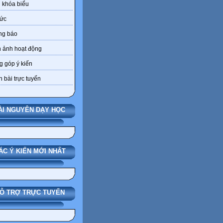
 khóa biểu
tức
ng báo
 ảnh hoạt động
 góp ý kiến
 bài trực tuyến
ÀI NGUYÊN DẠY HỌC
ÁC Ý KIẾN MỚI NHẤT
Ỗ TRỢ TRỰC TUYẾN