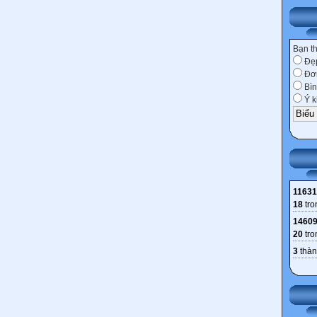
Bạn t
Đẹ
Đơn
Bìn
Ý k
11631
18
tro
1460
20
tro
3
thàn