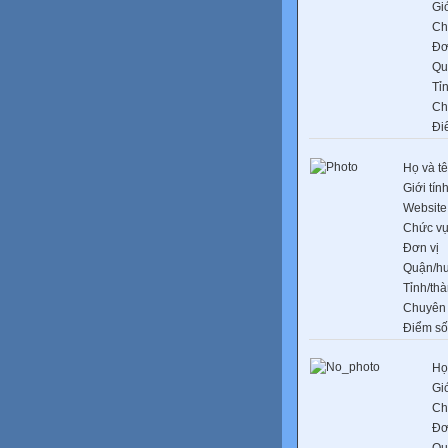
Giớ
Ch
Đơ
Qu
Tỉ
Ch
Đi
Họ và t
Giới tín
Website
Chức v
Đơn vị
Quận/h
Tỉnh/th
Chuyên
Điểm số
Họ
Giớ
Ch
Đơ