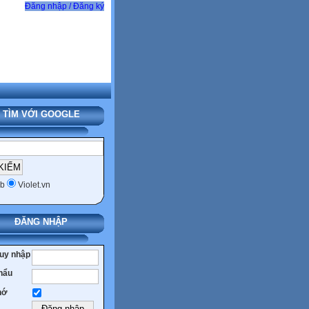
Đăng nhập / Đăng ký
TÌM VỚI GOOGLE
b
Violet.vn
ĐĂNG NHẬP
ruy nhập
hẩu
hớ