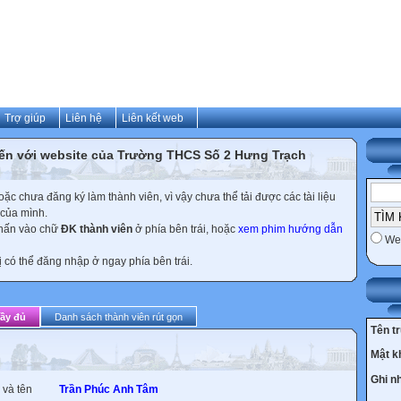
Trợ giúp
Liên hệ
Liên kết web
ến với website của Trường THCS Số 2 Hưng Trạch
c chưa đăng ký làm thành viên, vì vậy chưa thể tải được các tài liệu
 của mình.
nhấn vào chữ
ĐK thành viên
ở phía bên trái, hoặc
xem phim hướng dẫn
We
ị có thể đăng nhập ở ngay phía bên trái.
đầy đủ
Danh sách thành viên rút gọn
Tên t
Mật k
Ghi n
 và tên
Trần Phúc Anh Tâm