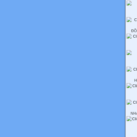
ĐỒ
H
NH