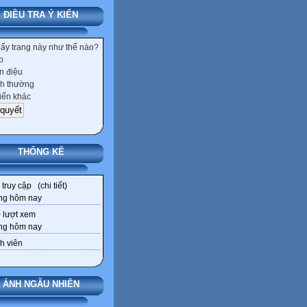
ĐIỀU TRA Ý KIẾN
hấy trang này như thế nào?
p
 điệu
h thường
iến khác
THỐNG KÊ
truy cập (
chi tiết
)
ng hôm nay
9
lượt xem
ng hôm nay
h viên
ẢNH NGẪU NHIÊN