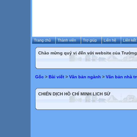
Trang chủ
Thành viên
Trợ giúp
Liên hệ
Liên kết
Chào mừng quý vị đến với website của Trườn
Gốc
>
Bài viết
>
Văn bản ngành
>
Văn bản nhà t
CHIẾN DỊCH HỒ CHÍ MINH LỊCH SỬ