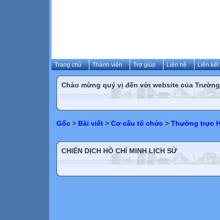
Trang chủ
Thành viên
Trợ giúp
Liên hệ
Liên kết
Chào mừng quý vị đến với website của Trườn
Gốc
>
Bài viết
>
Cơ cấu tổ chức
>
Thường trực 
CHIẾN DỊCH HỒ CHÍ MINH LỊCH SỬ