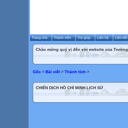
Trang chủ
Thành viên
Trợ giúp
Liên hệ
Liên kết
Chào mừng quý vị đến với website của Trườn
Gốc
>
Bài viết
>
Thành tích
>
CHIẾN DỊCH HỒ CHÍ MINH LỊCH SỬ