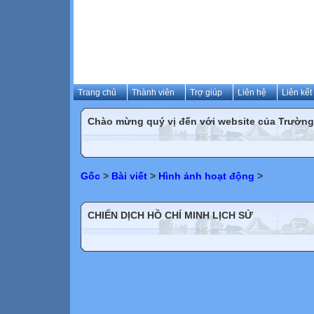
Trang chủ
Thành viên
Trợ giúp
Liên hệ
Liên kết
Chào mừng quý vị đến với website của Trườn
Gốc
>
Bài viết
>
Hình ảnh hoạt động
>
CHIẾN DỊCH HỒ CHÍ MINH LỊCH SỬ