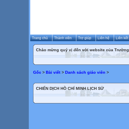
Trang chủ
Thành viên
Trợ giúp
Liên hệ
Liên kết
Chào mừng quý vị đến với website của Trườn
Gốc
>
Bài viết
>
Danh sách giáo viên
>
CHIẾN DỊCH HỒ CHÍ MINH LỊCH SỬ