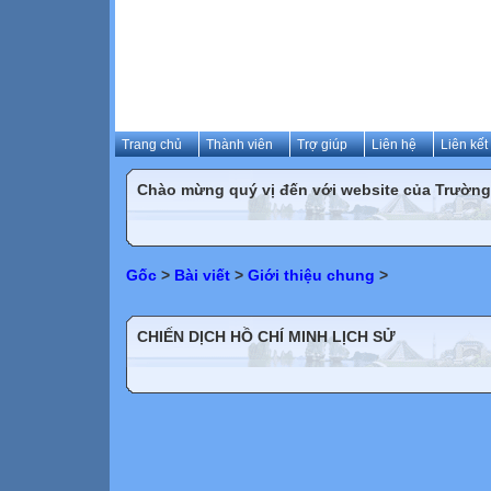
Trang chủ
Thành viên
Trợ giúp
Liên hệ
Liên kết
Chào mừng quý vị đến với website của Trườn
Gốc
>
Bài viết
>
Giới thiệu chung
>
CHIẾN DỊCH HỒ CHÍ MINH LỊCH SỬ