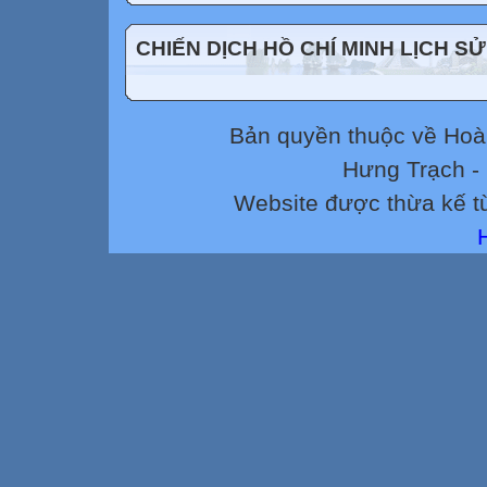
CHIẾN DỊCH HỒ CHÍ MINH LỊCH SỬ
Bản quyền thuộc về Ho
Hưng Trạch -
Website được thừa kế 