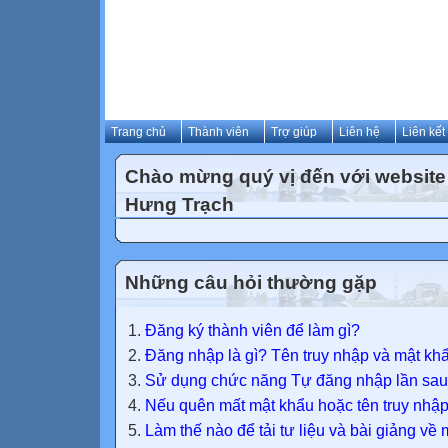
Trang chủ
Thành viên
Trợ giúp
Liên hệ
Liên kết
Chào mừng quý vị đến với websit
Hưng Trạch
Những câu hỏi thường gặp
Đăng ký thành viên để làm gì?
Đăng nhập là gì? Tên truy nhập và mật khẩ
Sử dụng chức năng Tự đăng nhập lần sau
Nếu quên mất mật khẩu hoặc tên truy nhập 
Làm thế nào để tải tư liệu và bài giảng về 