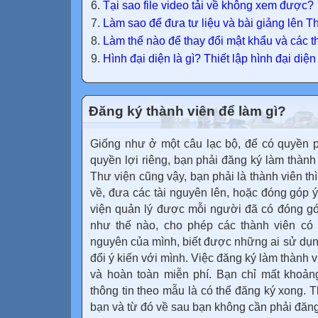
Tại sao file video tải về không xem được?
Làm sao để đưa tư liệu và bài giảng lên T
Làm thế nào để thay đổi mật khẩu và các t
Hình đại diện là gì? Thiết lập hình đại diệ
Đăng ký thành viên để làm gì?
Giống như ở một câu lạc bộ, để có quyền
quyền lợi riêng, bạn phải đăng ký làm thành
Thư viện cũng vậy, bạn phải là thành viên thì
về, đưa các tài nguyên lên, hoặc đóng góp ý
viện quản lý được mỗi người đã có đóng gó
như thế nào, cho phép các thành viên có 
nguyên của mình, biết được những ai sử dụng
đổi ý kiến với mình. Việc đăng ký làm thành 
và hoàn toàn miễn phí. Bạn chỉ mất khoản
thông tin theo mẫu là có thể đăng ký xong. 
bạn và từ đó về sau bạn không cần phải đăn