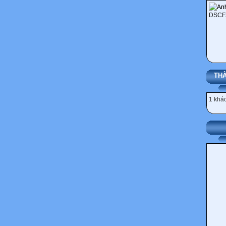
THÀ
1 khác