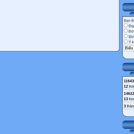
Bạn t
Đẹ
Đơn
Bìn
Ý k
11643
12
tro
1462
13
tro
3
thàn