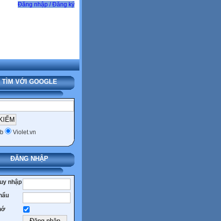
Đăng nhập / Đăng ký
TÌM VỚI GOOGLE
b
Violet.vn
ĐĂNG NHẬP
ruy nhập
hẩu
hớ