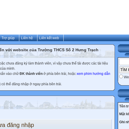
Trợ giúp
Liên hệ
Liên kết web
ến với website của Trường THCS Số 2 Hưng Trạch
c chưa đăng ký làm thành viên, vì vậy chưa thể tải được các tài liệu
 của mình.
nhấn vào chữ
ĐK thành viên
ở phía bên trái, hoặc
xem phim hướng dẫn
We
ị có thể đăng nhập ở ngay phía bên trái.
Tên t
Mật k
Ghi n
ưa đăng nhập