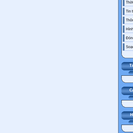
Thời
Tin 
Thô
Hình
Đóng
Soạn
T
C
H