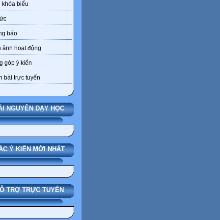
 khóa biểu
tức
ng báo
 ảnh hoạt động
 góp ý kiến
 bài trực tuyến
ÀI NGUYÊN DẠY HỌC
ÁC Ý KIẾN MỚI NHẤT
Ỗ TRỢ TRỰC TUYẾN