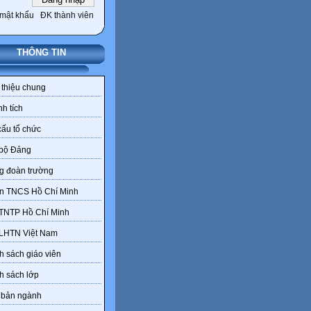
mật khẩu
ĐK thành viên
THÔNG TIN
 thiệu chung
h tích
ấu tổ chức
 bộ Đảng
g đoàn trường
n TNCS Hồ Chí Minh
 TNTP Hồ Chí Minh
 LHTN Việt Nam
 sách giáo viên
h sách lớp
 bản ngành