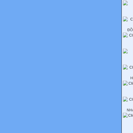
ĐỒ
H
NH