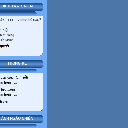
ĐIỀU TRA Ý KIẾN
hấy trang này như thế nào?
p
 điệu
h thường
iến khác
THỐNG KÊ
truy cập (
chi tiết
)
ng hôm nay
2
lượt xem
ng hôm nay
h viên
ẢNH NGẪU NHIÊN