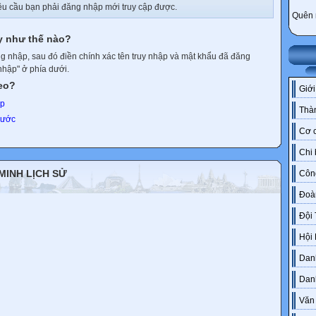
êu cầu bạn phải đăng nhập mới truy cập được.
Quên 
y như thế nào?
g nhập, sau đó điền chính xác tên truy nhập và mật khẩu đã đăng
nhập" ở phía dưới.
heo?
Giới
ập
Thàn
trước
Cơ c
Chi
 MINH LỊCH SỬ
Côn
Đoà
Đội
Hội
Danh
Dan
Văn