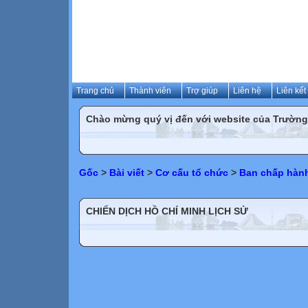
Trang chủ
Thành viên
Trợ giúp
Liên hệ
Liên kết
Chào mừng quý vị đến với website của Trườn
Gốc
>
Bài viết
>
Cơ cấu tổ chức
>
Ban chấp hàn
CHIẾN DỊCH HỒ CHÍ MINH LỊCH SỬ