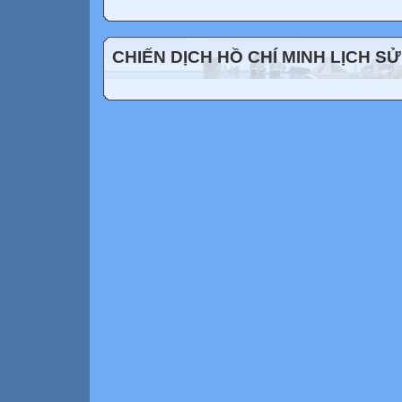
CHIẾN DỊCH HỒ CHÍ MINH LỊCH SỬ