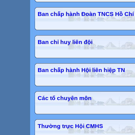
Ban chấp hành Đoàn TNCS Hồ Chí
Ban chỉ huy liên đội
Ban chấp hành Hội liên hiệp TN
Các tổ chuyên môn
Thường trực Hội CMHS