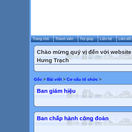
Trang chủ
Thành viên
Trợ giúp
Liên hệ
Liên kết
Chào mừng quý vị đến với websit
Hưng Trạch
Gốc
>
Bài viết
>
Cơ cấu tổ chức
>
Ban giám hiệu
Ban chấp hành công đoàn