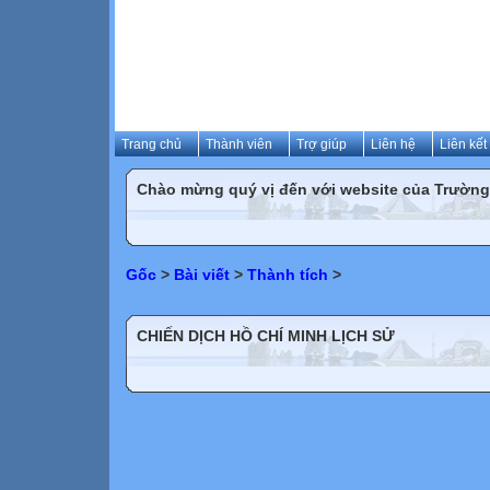
Trang chủ
Thành viên
Trợ giúp
Liên hệ
Liên kết
Chào mừng quý vị đến với website của Trườn
Gốc
>
Bài viết
>
Thành tích
>
CHIẾN DỊCH HỒ CHÍ MINH LỊCH SỬ