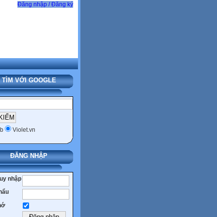
Đăng nhập / Đăng ký
TÌM VỚI GOOGLE
b
Violet.vn
ĐĂNG NHẬP
ruy nhập
hẩu
hớ