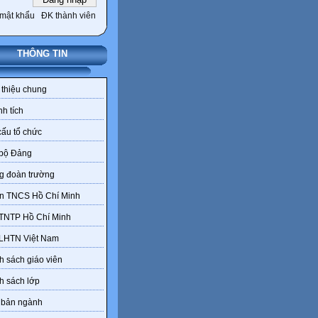
mật khẩu
ĐK thành viên
THÔNG TIN
 thiệu chung
h tích
ấu tổ chức
 bộ Đảng
g đoàn trường
n TNCS Hồ Chí Minh
 TNTP Hồ Chí Minh
 LHTN Việt Nam
 sách giáo viên
h sách lớp
 bản ngành