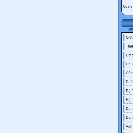
Quên 
Giới
Thàn
Cơ c
Chi
Côn
Đoà
Đội
Hội
Danh
Dan
Văn