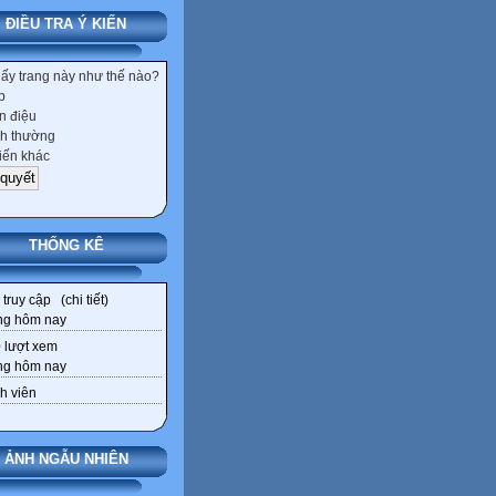
ĐIỀU TRA Ý KIẾN
hấy trang này như thế nào?
p
 điệu
h thường
iến khác
THỐNG KÊ
truy cập (
chi tiết
)
ng hôm nay
0
lượt xem
ng hôm nay
h viên
ẢNH NGẪU NHIÊN