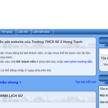
Trợ giúp
Liên hệ
Liên kết web
ến với website của Trường THCS Số 2 Hưng Trạch
c chưa đăng ký làm thành viên, vì vậy chưa thể tải được các tài liệu
 của mình.
nhấn vào chữ
ĐK thành viên
ở phía bên trái, hoặc
xem phim hướng dẫn
We
ị có thể đăng nhập ở ngay phía bên trái.
thiệu chung
>
Tạo bài viết mới
Tên t
 MINH LỊCH SỬ
Mật k
Ghi n