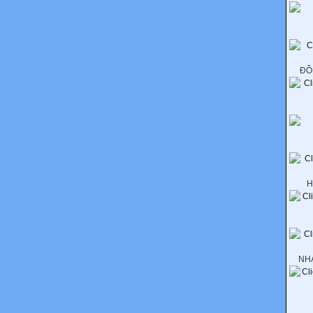
ĐỒ
H
NH