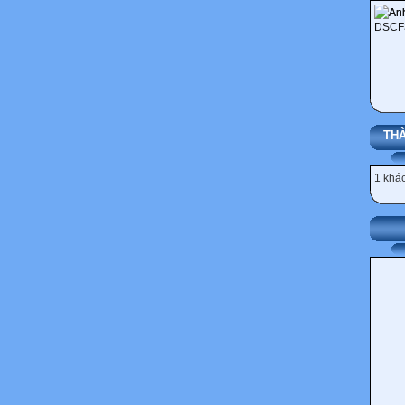
THÀ
1 khác