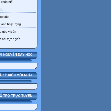
 khóa biểu
tức
ng báo
 ảnh hoạt động
 góp ý kiến
 bài trực tuyến
ÀI NGUYÊN DẠY HỌC
ÁC Ý KIẾN MỚI NHẤT
Ỗ TRỢ TRỰC TUYẾN