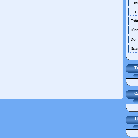
Thời
Tin 
Thô
Hình
Đóng
Soạn
T
C
H