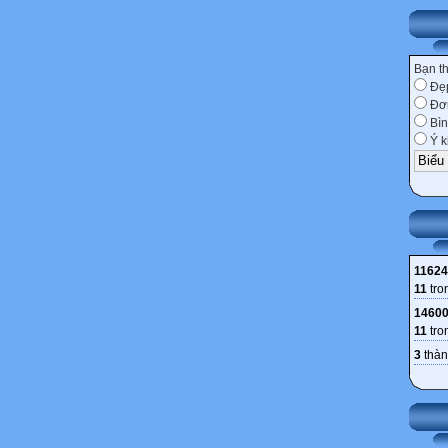
Bạn t
Đẹ
Đơn
Bìn
Ý k
11624
11
tro
1460
11
tro
3
thàn