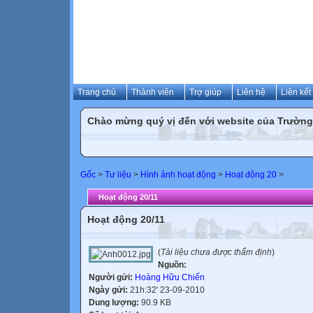
Trang chủ
Thành viên
Trợ giúp
Liên hệ
Liên kết
Chào mừng quý vị đến với website của Trườn
Gốc
>
Tư liệu
>
Hình ảnh hoạt động
>
Hoạt động 20
>
Hoạt động 20/11
Hoạt động 20/11
(
Tài liệu chưa được thẩm định
)
Nguồn:
Người gửi:
Hoàng Hữu Chiến
Ngày gửi:
21h:32' 23-09-2010
Dung lượng:
90.9 KB