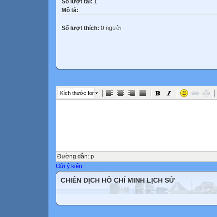
Số lượt tải:
1
Mô tả:
Số lượt thích:
0 người
Kích thước font
Đường dẫn
:
p
Gửi ý kiến
CHIẾN DỊCH HỒ CHÍ MINH LỊCH SỬ