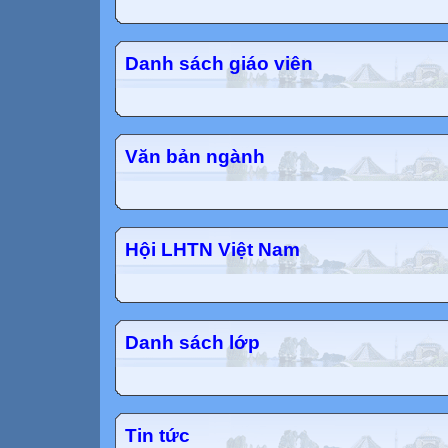
Danh sách giáo viên
Văn bản ngành
Hội LHTN Việt Nam
Danh sách lớp
Tin tức