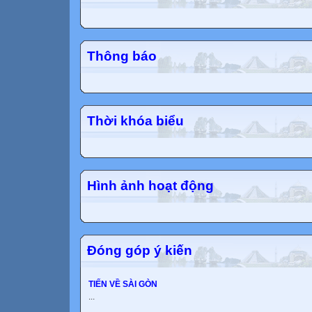
Thông báo
Thời khóa biểu
Hình ảnh hoạt động
Đóng góp ý kiến
TIẾN VỀ SÀI GÒN
...