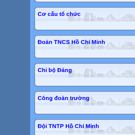
Cơ cấu tổ chức
Đoàn TNCS Hồ Chí Minh
Chi bộ Đảng
Công đoàn trường
Đội TNTP Hồ Chí Minh