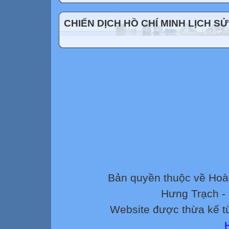
CHIẾN DỊCH HỒ CHÍ MINH LỊCH SỬ
Bản quyền thuộc về Ho
Hưng Trạch -
Website được thừa kế 