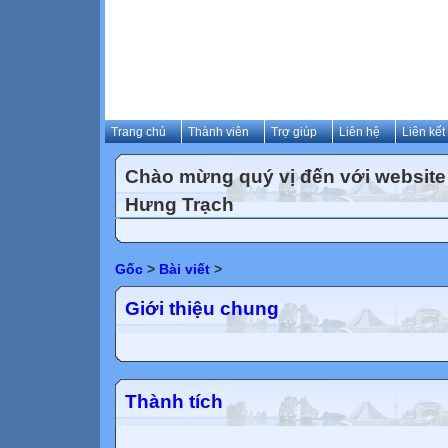
Trang chủ
Thành viên
Trợ giúp
Liên hệ
Liên kết
Chào mừng quý vị đến với websit
Hưng Trạch
Gốc
>
Bài viết
>
Giới thiệu chung
Thành tích